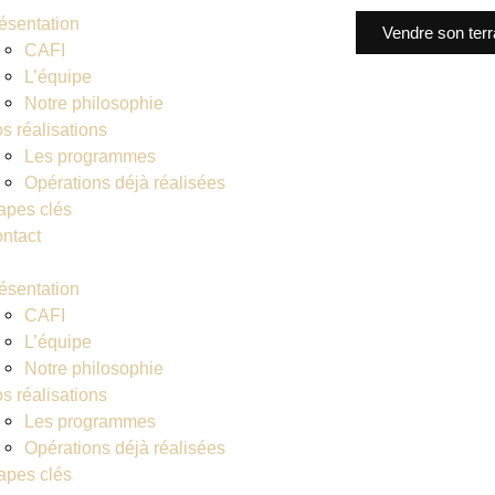
ésentation
Vendre son terr
CAFI
L’équipe
Notre philosophie
s réalisations
Les programmes
Opérations déjà réalisées
apes clés
ntact
ésentation
CAFI
L’équipe
Notre philosophie
s réalisations
Les programmes
Opérations déjà réalisées
apes clés