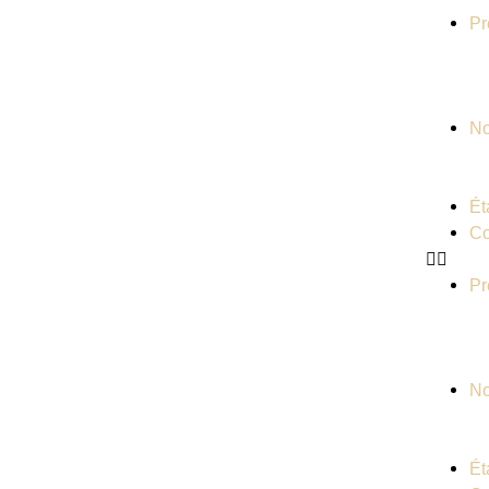
Pr
No
Ét
Co
Pr
No
Ét