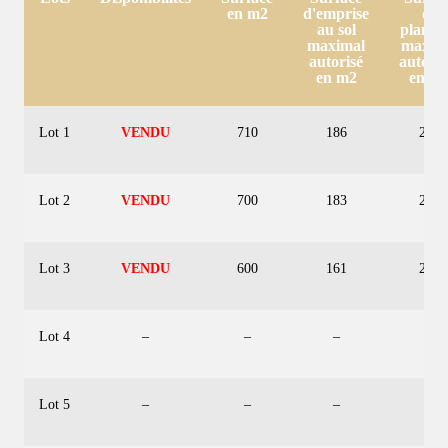
en m2
d'emprise
de
au sol
planch
maximal
maxim
autorisé
autoris
en m2
en m
Lot 1
VENDU
710
186
280
Lot 2
VENDU
700
183
260
Lot 3
VENDU
600
161
250
Lot 4
–
–
–
–
Lot 5
–
–
–
–